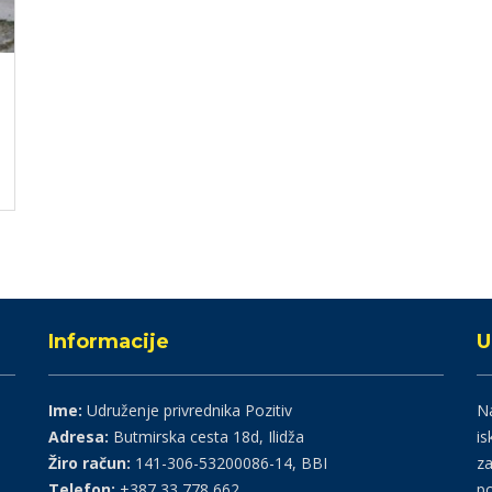
Informacije
U
Ime:
Udruženje privrednika Pozitiv
Na
Adresa:
Butmirska cesta 18d, Ilidža
is
Žiro račun:
141-306-53200086-14, BBI
za
Telefon:
+387 33 778 662
po