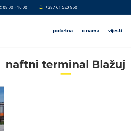
: 08:00 - 16:00
+387 61 520 860
početna
o nama
vijesti
naftni terminal Blažuj