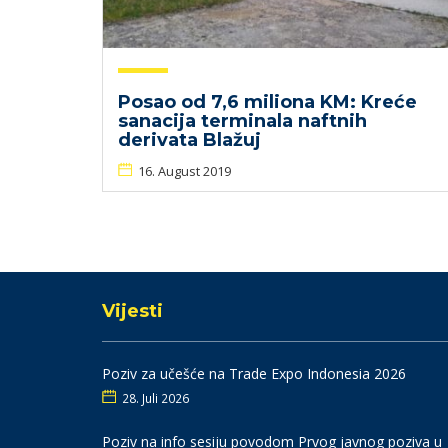
Posao od 7,6 miliona KM: Kreće
sanacija terminala naftnih
derivata Blažuj
16. August 2019
Vijesti
Poziv za učešće na Trade Expo Indonesia 2026
28. Juli 2026
Poziv na info sesiju povodom Prvog javnog poziva u