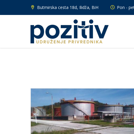
Butmirska cesta 18d, Ilidža, BiH
Pon - pet