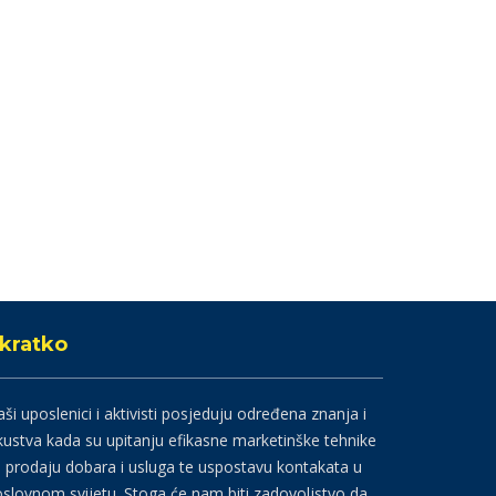
kratko
ši uposlenici i aktivisti posjeduju određena znanja i
kustva kada su upitanju efikasne marketinške tehnike
 prodaju dobara i usluga te uspostavu kontakata u
slovnom svijetu. Stoga će nam biti zadovoljstvo da