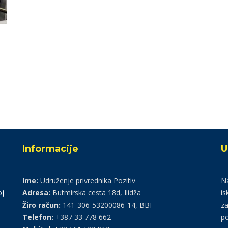
Informacije
U
Ime:
Udruženje privrednika Pozitiv
Na
oj
Adresa:
Butmirska cesta 18d, Ilidža
is
Žiro račun:
141-306-53200086-14, BBI
za
Telefon:
+387 33 778 662
po