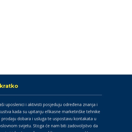
kratko
ši uposlenici i aktivisti posjeduju određena znanja i
kustva kada su upitanju efikasne marketinške tehnike
 prodaju dobara i usluga te uspostavu kontakata u
slovnom svijetu. Stoga će nam biti zadovoljstvo da