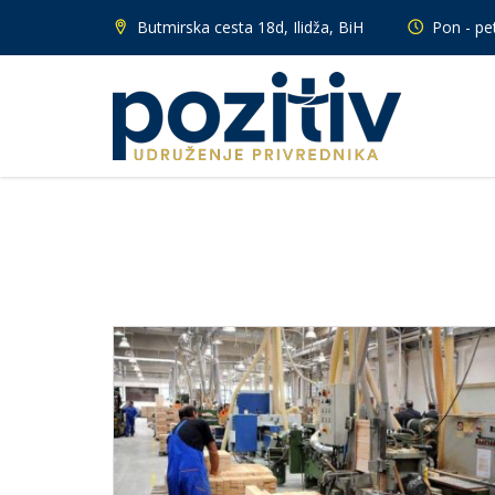
Butmirska cesta 18d, Ilidža, BiH
Pon - pet