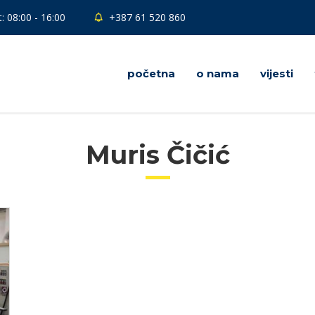
: 08:00 - 16:00
+387 61 520 860
početna
o nama
vijesti
Muris Čičić