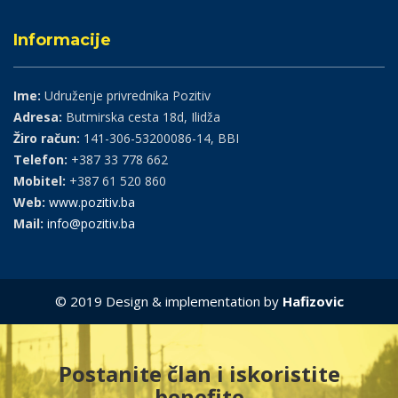
Informacije
Ime:
Udruženje privrednika Pozitiv
Adresa:
Butmirska cesta 18d, Ilidža
Žiro račun:
141-306-53200086-14, BBI
Telefon:
+387 33 778 662
Mobitel:
+387 61 520 860
Web:
www.pozitiv.ba
Mail:
info@pozitiv.ba
© 2019 Design & implementation by
Hafizovic
Postanite član i iskoristite
benefite