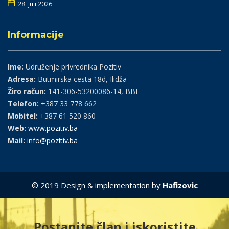
28. Juli 2026
Informacije
Ime:
Udruženje privrednika Pozitiv
Adresa:
Butmirska cesta 18d, Ilidža
Žiro račun:
141-306-53200086-14, BBI
Telefon:
+387 33 778 662
Mobitel:
+387 61 520 860
Web:
www.pozitiv.ba
Mail:
info@pozitiv.ba
© 2019 Design & implementation by
Hafizovic
Postanite član i iskoristite