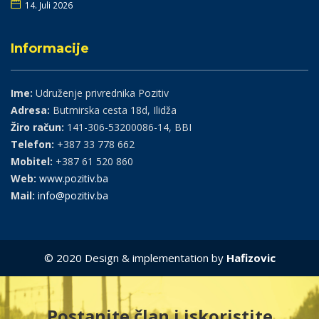
14. Juli 2026
Informacije
Ime:
Udruženje privrednika Pozitiv
Adresa:
Butmirska cesta 18d, Ilidža
Žiro račun:
141-306-53200086-14, BBI
Telefon:
+387 33 778 662
Mobitel:
+387 61 520 860
Web:
www.pozitiv.ba
Mail:
info@pozitiv.ba
© 2020 Design & implementation by
Hafizovic
Postanite član i iskoristite