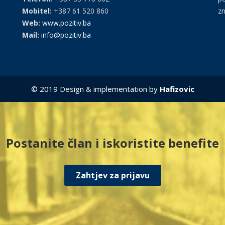
Mobitel:
+387 61 520 860
zn
Web:
www.pozitiv.ba
Mail:
info@pozitiv.ba
© 2019 Design & implementation by
Hafizovic
Postanite član i iskoristite benefite
Zahtjev za prijavu