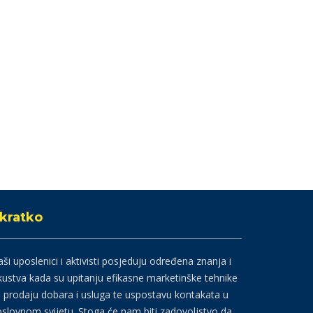
kratko
ši uposlenici i aktivisti posjeduju određena znanja i
kustva kada su upitanju efikasne marketinške tehnike
 prodaju dobara i usluga te uspostavu kontakata u
slovnom svijetu. Stoga će nam biti zadovoljstvo da