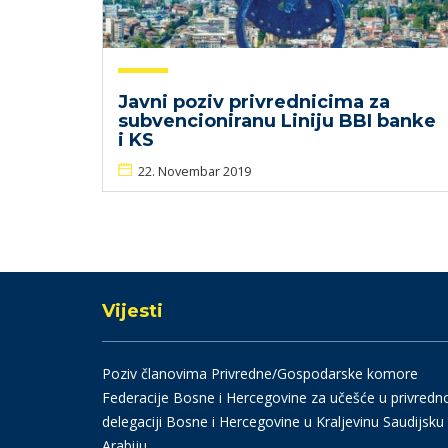
Javni poziv privrednicima za
subvencioniranu Liniju BBI banke
i KS
22. Novembar 2019
Vijesti
Poziv članovima Privredne/Gospodarske komore
Federacije Bosne i Hercegovine za učešće u privredn
delegaciji Bosne i Hercegovine u Kraljevinu Saudijsku
Arabiju