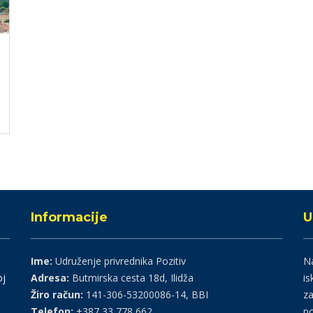
Informacije
U
Ime:
Udruženje privrednika Pozitiv
Na
oj
Adresa:
Butmirska cesta 18d, Ilidža
is
Žiro račun:
141-306-53200086-14, BBI
za
Telefon:
+387 33 778 662
po