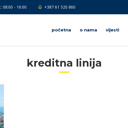
: 08:00 - 16:00
+387 61 520 860
početna
o nama
vijesti
kreditna linija