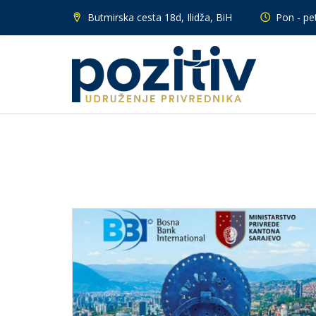
Butmirska cesta 18d, Ilidža, BiH
Pon - pet