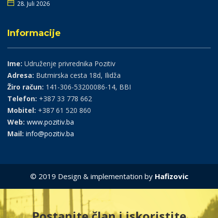
28. Juli 2026
Informacije
Ime:
Udruženje privrednika Pozitiv
Adresa:
Butmirska cesta 18d, Ilidža
Žiro račun:
141-306-53200086-14, BBI
Telefon:
+387 33 778 662
Mobitel:
+387 61 520 860
Web:
www.pozitiv.ba
Mail:
info@pozitiv.ba
© 2019 Design & implementation by
Hafizovic
Postanite član i iskoristite