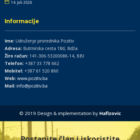
14. Juli 2026
Informacije
Ime:
Udruženje privrednika Pozitiv
Adresa:
Butmirska cesta 18d, Ilidža
Žiro račun:
141-306-53200086-14, BBI
Telefon:
+387 33 778 662
Mobitel:
+387 61 520 860
Web:
www.pozitiv.ba
Mail:
info@pozitiv.ba
© 2019 Design & implementation by
Hafizovic
Postanite član i iskoristite