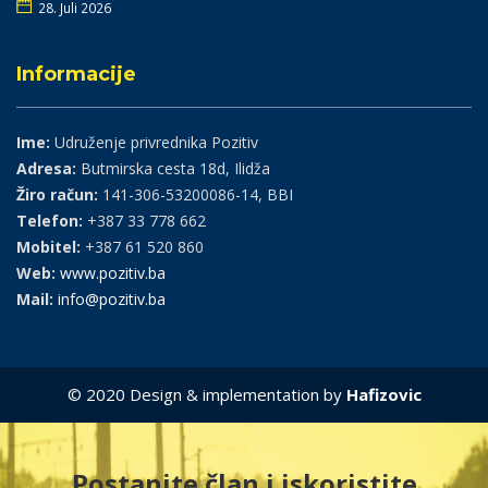
28. Juli 2026
Informacije
Ime:
Udruženje privrednika Pozitiv
Adresa:
Butmirska cesta 18d, Ilidža
Žiro račun:
141-306-53200086-14, BBI
Telefon:
+387 33 778 662
Mobitel:
+387 61 520 860
Web:
www.pozitiv.ba
Mail:
info@pozitiv.ba
© 2020 Design & implementation by
Hafizovic
Postanite član i iskoristite