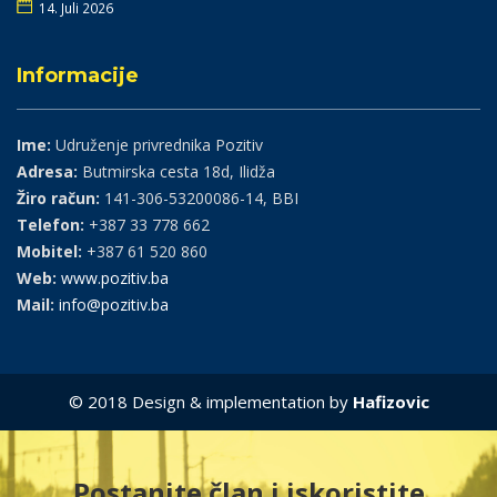
14. Juli 2026
Informacije
Ime:
Udruženje privrednika Pozitiv
Adresa:
Butmirska cesta 18d, Ilidža
Žiro račun:
141-306-53200086-14, BBI
Telefon:
+387 33 778 662
Mobitel:
+387 61 520 860
Web:
www.pozitiv.ba
Mail:
info@pozitiv.ba
© 2018 Design & implementation by
Hafizovic
Postanite član i iskoristite