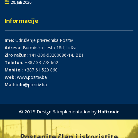
28. Juli 2026
Informacije
Ime:
Udruženje privrednika Pozitiv
Adresa:
Butmirska cesta 18d, Ilidža
Žiro račun:
141-306-53200086-14, BBI
Telefon:
+387 33 778 662
Mobitel:
+387 61 520 860
Web:
www.pozitiv.ba
Mail:
info@pozitiv.ba
© 2018 Design & implementation by
Hafizovic
Postanite član i iskoristite