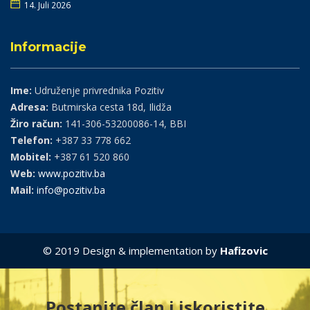
14. Juli 2026
Informacije
Ime:
Udruženje privrednika Pozitiv
Adresa:
Butmirska cesta 18d, Ilidža
Žiro račun:
141-306-53200086-14, BBI
Telefon:
+387 33 778 662
Mobitel:
+387 61 520 860
Web:
www.pozitiv.ba
Mail:
info@pozitiv.ba
© 2019 Design & implementation by
Hafizovic
Postanite član i iskoristite