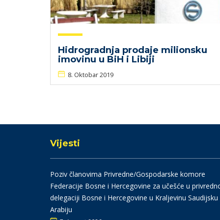
Hidrogradnja prodaje milionsku
imovinu u BiH i Libiji​
8. Oktobar 2019
Vijesti
Poziv članovima Privredne/Gospodarske komore
Federacije Bosne i Hercegovine za učešće u privredn
delegaciji Bosne i Hercegovine u Kraljevinu Saudijsku
Arabiju