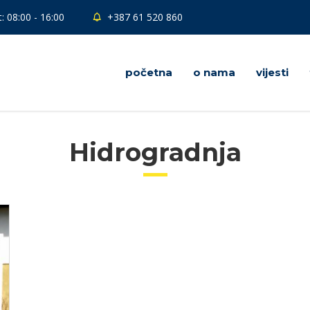
: 08:00 - 16:00
+387 61 520 860
početna
o nama
vijesti
Hidrogradnja