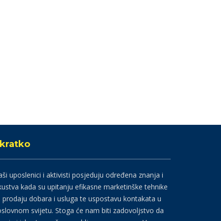
kratko
ši uposlenici i aktivisti posjeduju određena znanja i
kustva kada su upitanju efikasne marketinške tehnike
 prodaju dobara i usluga te uspostavu kontakata u
slovnom svijetu. Stoga će nam biti zadovoljstvo da