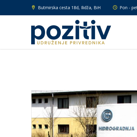
Butmirska cesta 18d, Ilidža, BiH
Pon - pet