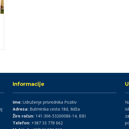
Informacije
U
Ime:
Udruženje privrednika Pozitiv
Na
oj
Adresa:
Butmirska cesta 18d, Ilidža
is
Žiro račun:
141-306-53200086-14, BBI
za
Telefon:
+387 33 778 662
po