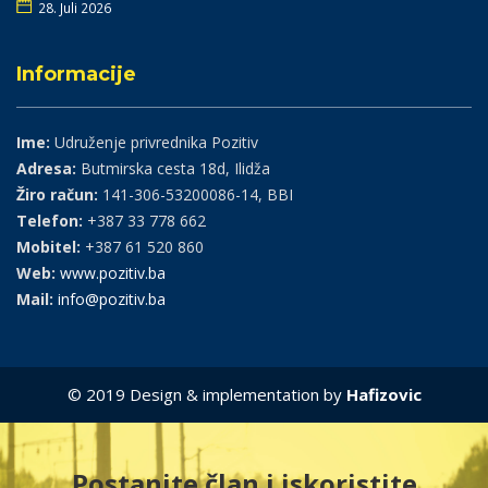
28. Juli 2026
Informacije
Ime:
Udruženje privrednika Pozitiv
Adresa:
Butmirska cesta 18d, Ilidža
Žiro račun:
141-306-53200086-14, BBI
Telefon:
+387 33 778 662
Mobitel:
+387 61 520 860
Web:
www.pozitiv.ba
Mail:
info@pozitiv.ba
© 2019 Design & implementation by
Hafizovic
Postanite član i iskoristite