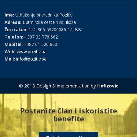
Ime:
Udruženje privrednika Pozitiv
Adresa:
Butmirska cesta 18d, Ilidža
Žiro račun:
141-306-53200086-14, BBI
Telefon:
+387 33 778 662
Mobitel:
+387 61 520 860
Web:
www.pozitiv.ba
Mail:
info@pozitiv.ba
© 2018 Design & implementation by
Hafizovic
Postanite član i iskoristite
benefite