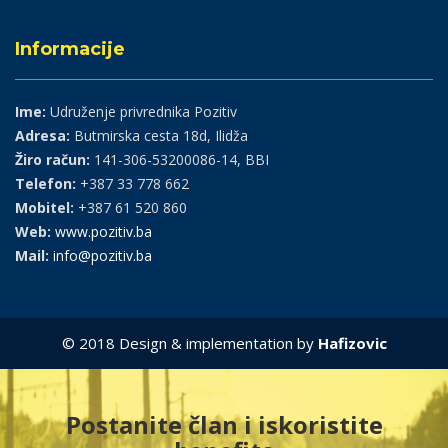
Informacije
Ime:
Udruženje privrednika Pozitiv
Adresa:
Butmirska cesta 18d, Ilidža
Žiro račun:
141-306-53200086-14, BBI
Telefon:
+387 33 778 662
Mobitel:
+387 61 520 860
Web:
www.pozitiv.ba
Mail:
info@pozitiv.ba
© 2018 Design & implementation by
Hafizovic
Postanite član i iskoristite