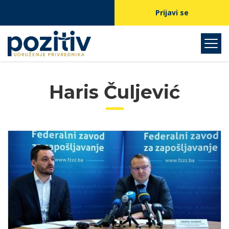
Prijavi se
Haris Čuljević