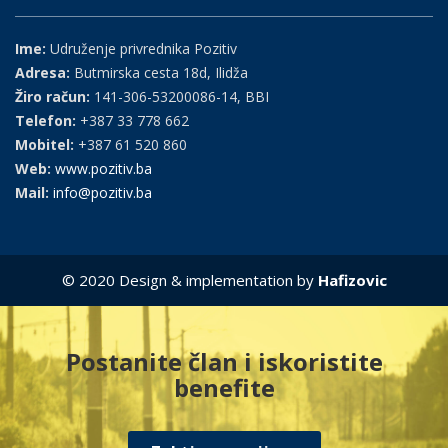
Ime:
Udruženje privrednika Pozitiv
Adresa:
Butmirska cesta 18d, Ilidža
Žiro račun:
141-306-53200086-14, BBI
Telefon:
+387 33 778 662
Mobitel:
+387 61 520 860
Web:
www.pozitiv.ba
Mail:
info@pozitiv.ba
© 2020 Design & implementation by
Hafizovic
Postanite član i iskoristite
benefite