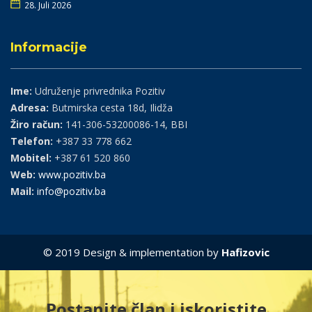
28. Juli 2026
Informacije
Ime:
Udruženje privrednika Pozitiv
Adresa:
Butmirska cesta 18d, Ilidža
Žiro račun:
141-306-53200086-14, BBI
Telefon:
+387 33 778 662
Mobitel:
+387 61 520 860
Web:
www.pozitiv.ba
Mail:
info@pozitiv.ba
© 2019 Design & implementation by
Hafizovic
Postanite član i iskoristite