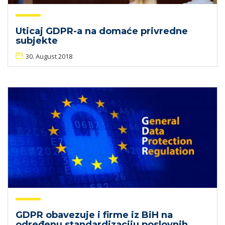
Uticaj GDPR-a na domaće privredne
subjekte
30. August 2018
GDPR obavezuje i firme iz BiH na
određenu standardizaciju poslovnih