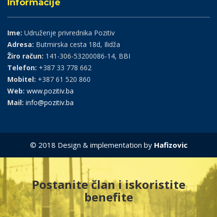
Informacije
Ime:
Udruženje privrednika Pozitiv
Adresa:
Butmirska cesta 18d, Ilidža
Žiro račun:
141-306-53200086-14, BBI
Telefon:
+387 33 778 662
Mobitel:
+387 61 520 860
Web:
www.pozitiv.ba
Mail:
info@pozitiv.ba
© 2018 Design & implementation by
Hafizovic
Postanite član i iskoristite
benefite