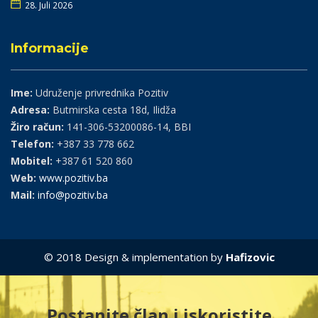
28. Juli 2026
Informacije
Ime:
Udruženje privrednika Pozitiv
Adresa:
Butmirska cesta 18d, Ilidža
Žiro račun:
141-306-53200086-14, BBI
Telefon:
+387 33 778 662
Mobitel:
+387 61 520 860
Web:
www.pozitiv.ba
Mail:
info@pozitiv.ba
© 2018 Design & implementation by
Hafizovic
Postanite član i iskoristite