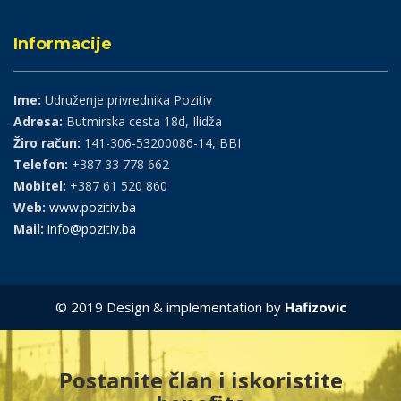
Informacije
Ime:
Udruženje privrednika Pozitiv
Adresa:
Butmirska cesta 18d, Ilidža
Žiro račun:
141-306-53200086-14, BBI
Telefon:
+387 33 778 662
Mobitel:
+387 61 520 860
Web:
www.pozitiv.ba
Mail:
info@pozitiv.ba
© 2019 Design & implementation by
Hafizovic
Postanite član i iskoristite