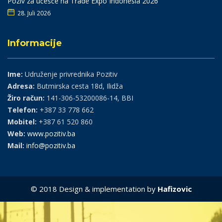
Poziv za učešće na Trade Expo Indonesia 2026
28. Juli 2026
Informacije
Ime:
Udruženje privrednika Pozitiv
Adresa:
Butmirska cesta 18d, Ilidža
Žiro račun:
141-306-53200086-14, BBI
Telefon:
+387 33 778 662
Mobitel:
+387 61 520 860
Web:
www.pozitiv.ba
Mail:
info@pozitiv.ba
© 2018 Design & implementation by
Hafizovic