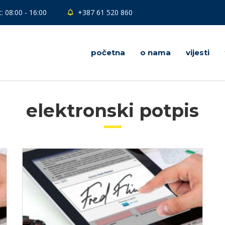
: 08:00 - 16:00
+387 61 520 860
početna
o nama
vijesti
elektronski potpis