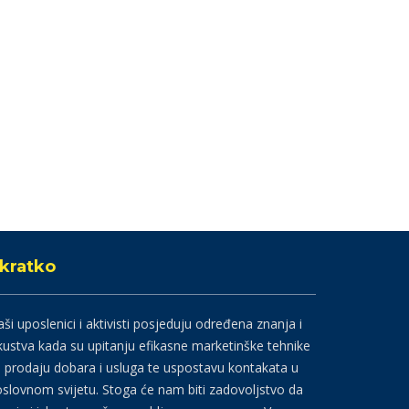
kratko
ši uposlenici i aktivisti posjeduju određena znanja i
kustva kada su upitanju efikasne marketinške tehnike
 prodaju dobara i usluga te uspostavu kontakata u
slovnom svijetu. Stoga će nam biti zadovoljstvo da