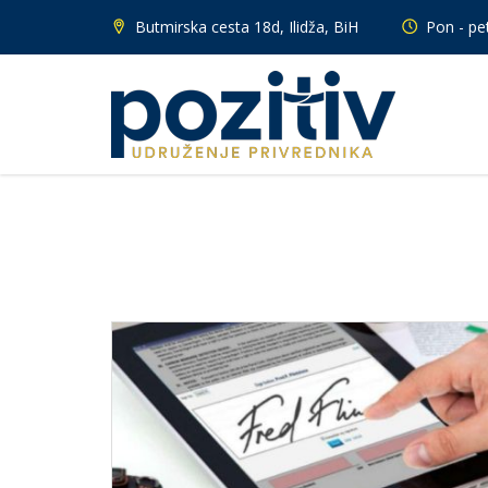
Butmirska cesta 18d, Ilidža, BiH
Pon - pet