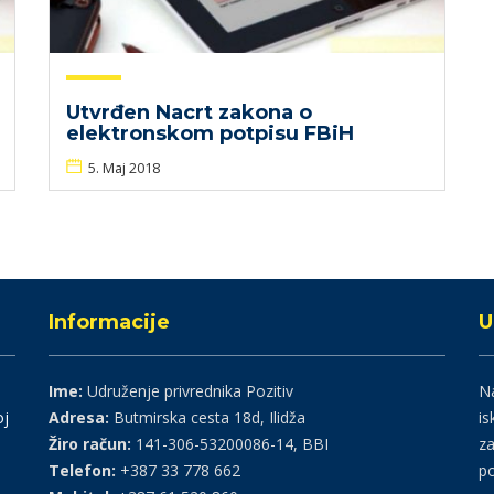
Utvrđen Nacrt zakona o
elektronskom potpisu FBiH
5. Maj 2018
Informacije
U
Ime:
Udruženje privrednika Pozitiv
Na
oj
Adresa:
Butmirska cesta 18d, Ilidža
is
Žiro račun:
141-306-53200086-14, BBI
za
Telefon:
+387 33 778 662
po