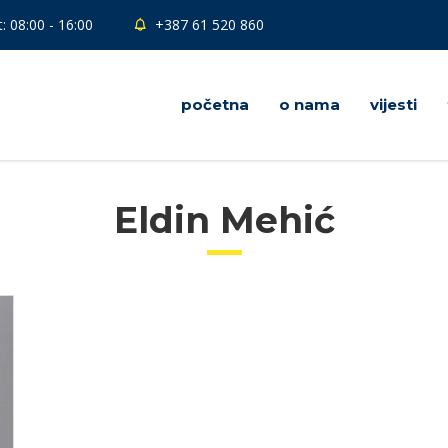
: 08:00 - 16:00
+387 61 520 860
početna
o nama
vijesti
Eldin Mehić