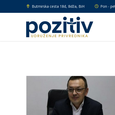
Butmirska cesta 18d, Ilidža, BiH
Pon - pet