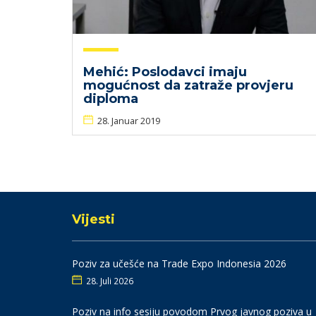
Mehić: Poslodavci imaju
mogućnost da zatraže provjeru
diploma
28. Januar 2019
Vijesti
Poziv za učešće na Trade Expo Indonesia 2026
28. Juli 2026
Poziv na info sesiju povodom Prvog javnog poziva u