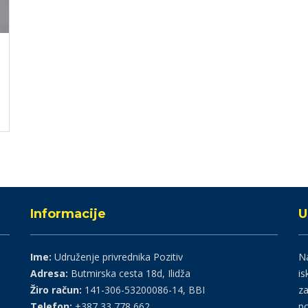
Informacije
U
Ime:
Udruženje privrednika Pozitiv
Na
Adresa:
Butmirska cesta 18d, Ilidža
is
Žiro račun:
141-306-53200086-14, BBI
za
Telefon:
+387 33 778 662
po