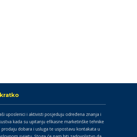
kratko
ši uposlenici i aktivisti posjeduju određena znanja i
kustva kada su upitanju efikasne marketinške tehnike
 prodaju dobara i usluga te uspostavu kontakata u
slovnom svijetu. Stoga će nam biti zadovoljstvo da