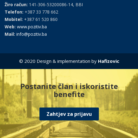
Žiro račun:
141-306-53200086-14, BBI
Telefon:
+387 33 778 662
Mobitel:
+387 61 520 860
Web:
www.pozitiv.ba
Mail:
info@pozitiv.ba
© 2020 Design & implementation by
Hafizovic
Postanite član i iskoristite
benefite
Zahtjev za prijavu