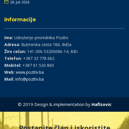
28. Juli 2026
Informacije
Ime:
Udruženje privrednika Pozitiv
Adresa:
Butmirska cesta 18d, Ilidža
Žiro račun:
141-306-53200086-14, BBI
Telefon:
+387 33 778 662
Mobitel:
+387 61 520 860
Web:
www.pozitiv.ba
Mail:
info@pozitiv.ba
© 2019 Design & implementation by
Hafizovic
Postanite član i iskoristite