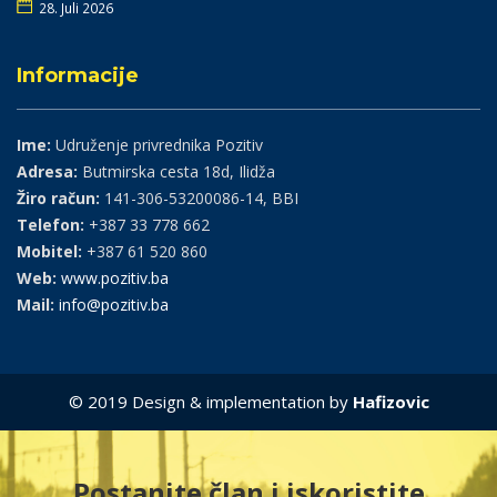
28. Juli 2026
Informacije
Ime:
Udruženje privrednika Pozitiv
Adresa:
Butmirska cesta 18d, Ilidža
Žiro račun:
141-306-53200086-14, BBI
Telefon:
+387 33 778 662
Mobitel:
+387 61 520 860
Web:
www.pozitiv.ba
Mail:
info@pozitiv.ba
© 2019 Design & implementation by
Hafizovic
Postanite član i iskoristite