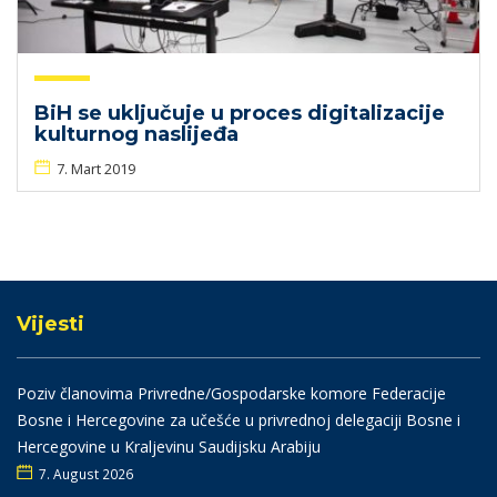
BiH se uključuje u proces digitalizacije
kulturnog naslijeđa
7. Mart 2019
Vijesti
Poziv članovima Privredne/Gospodarske komore Federacije
Bosne i Hercegovine za učešće u privrednoj delegaciji Bosne i
Hercegovine u Kraljevinu Saudijsku Arabiju
7. August 2026