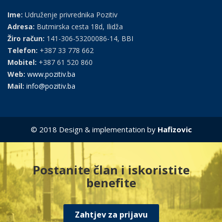
Ime:
Udruženje privrednika Pozitiv
Adresa:
Butmirska cesta 18d, Ilidža
Žiro račun:
141-306-53200086-14, BBI
Telefon:
+387 33 778 662
Mobitel:
+387 61 520 860
Web:
www.pozitiv.ba
Mail:
info@pozitiv.ba
© 2018 Design & implementation by
Hafizovic
Postanite član i iskoristite
benefite
Zahtjev za prijavu