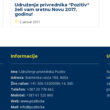
Udruženje privrednika “Pozitiv“
želi vam sretnu Novu 2017.
godinu!
2. Januar 2017
Informacije
U
Ime:
Udruženje privrednika Pozitiv
Na
Adresa:
Butmirska cesta 18d, Ilidža
is
Žiro račun:
141-306-53200086-14, BBI
za
Telefon:
+387 33 778 662
po
Mobitel:
+387 61 520 860
zn
Web:
www.pozitiv.ba
Mail:
info@pozitiv.ba