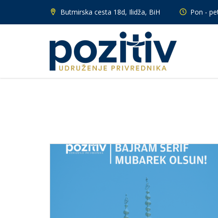
Butmirska cesta 18d, Ilidža, BiH
Pon - pet