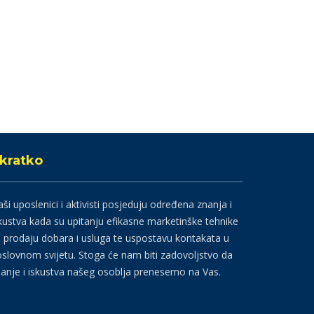
kratko
ši uposlenici i aktivisti posjeduju određena znanja i
kustva kada su upitanju efikasne marketinške tehnike
 prodaju dobara i usluga te uspostavu kontakata u
slovnom svijetu. Stoga će nam biti zadovoljstvo da
anje i iskustva našeg osoblja prenesemo na Vas.