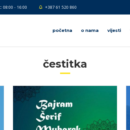
: 08:00 - 16:00
+387 61 520 860
početna
o nama
vijesti
čestitka