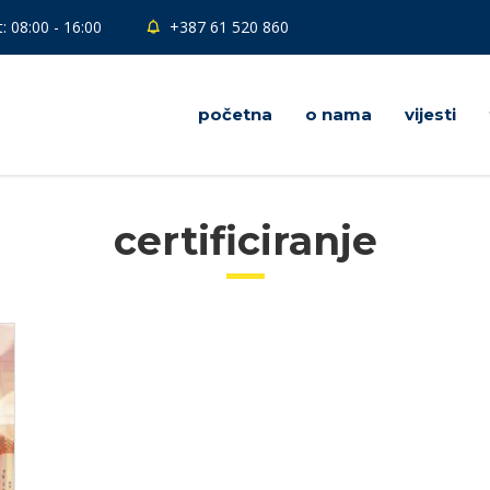
: 08:00 - 16:00
+387 61 520 860
početna
o nama
vijesti
certificiranje