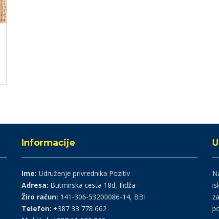
Informacije
U
Ime:
Udruženje privrednika Pozitiv
Na
Adresa:
Butmirska cesta 18d, Ilidža
is
Žiro račun:
141-306-53200086-14, BBI
za
Telefon:
+387 33 778 662
po