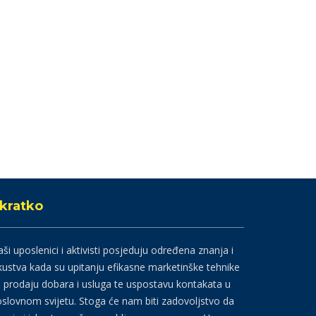
kratko
ši uposlenici i aktivisti posjeduju određena znanja i
kustva kada su upitanju efikasne marketinške tehnike
 prodaju dobara i usluga te uspostavu kontakata u
slovnom svijetu. Stoga će nam biti zadovoljstvo da