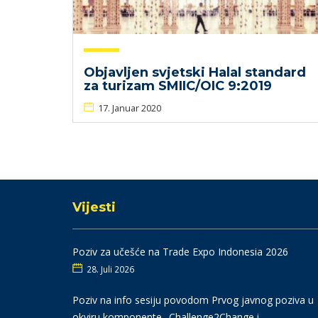
Objavljen svjetski Halal standard
za turizam SMIIC/OIC 9:2019
17. Januar 2020
Vijesti
Poziv za učešće na Trade Expo Indonesia 2026
28. Juli 2026
Poziv na info sesiju povodom Prvog javnog poziva u
okviru komponente „Challenge2Change i