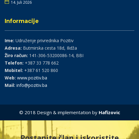
14. Juli 2026
Informacije
Ime:
Udruženje privrednika Pozitiv
Adresa:
Butmirska cesta 18d, Ilidža
Žiro račun:
141-306-53200086-14, BBI
Telefon:
+387 33 778 662
Mobitel:
+387 61 520 860
Web:
www.pozitiv.ba
Mail:
info@pozitiv.ba
© 2018 Design & implementation by
Hafizovic
Postanite član i iskoristite