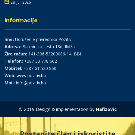
28. Juli 2026
Informacije
Ime:
Udruženje privrednika Pozitiv
Adresa:
Butmirska cesta 18d, Ilidža
Žiro račun:
141-306-53200086-14, BBI
Telefon:
+387 33 778 662
Mobitel:
+387 61 520 860
Web:
www.pozitiv.ba
Mail:
info@pozitiv.ba
© 2019 Design & implementation by
Hafizovic
Postanite član i iskoristite