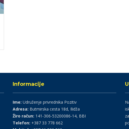
Informacije
U
Ime:
Udruženje privrednika Pozitiv
Na
Adresa:
Butmirska cesta 18d, Ilidža
is
Žiro račun:
141-306-53200086-14, BBI
za
Telefon:
+387 33 778 662
po