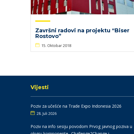
Završni radovi na projektu “Biser
Rostovo”
15. Oktobar 2018
Vijesti
Poziv za učešće na Trade Expo Indonesia 2026
28. Juli 2026
Poziv na info sesiju povodom Prvog javnog poziva u
okviru komponente „Challenge2Change i