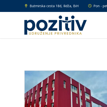
Butmirska cesta 18d, Ilidža, BiH
Pon - pet