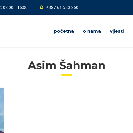
: 08:00 - 16:00
+387 61 520 860
početna
o nama
vijesti
Asim Šahman