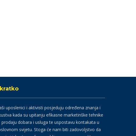
kratko
ši uposlenici i aktivisti posjeduju određena znanja i
kustva kada su upitanju efikasne marketinške tehnike
 prodaju dobara i usluga te uspostavu kontakata u
slovnom svijetu. Stoga će nam biti zadovoljstvo da