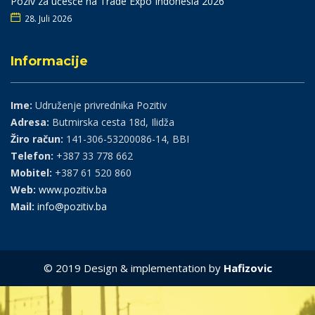
Poziv za učešće na Trade Expo Indonesia 2026
28. Juli 2026
Informacije
Ime:
Udruženje privrednika Pozitiv
Adresa:
Butmirska cesta 18d, Ilidža
Žiro račun:
141-306-53200086-14, BBI
Telefon:
+387 33 778 662
Mobitel:
+387 61 520 860
Web:
www.pozitiv.ba
Mail:
info@pozitiv.ba
© 2019 Design & implementation by
Hafizovic