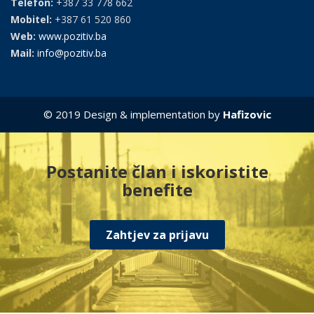
Telefon:
+387 33 778 662
Mobitel:
+387 61 520 860
Web:
www.pozitiv.ba
Mail:
info@pozitiv.ba
© 2019 Design & implementation by
Hafizovic
Postanite član i iskoristite
benefite
Zahtjev za prijavu