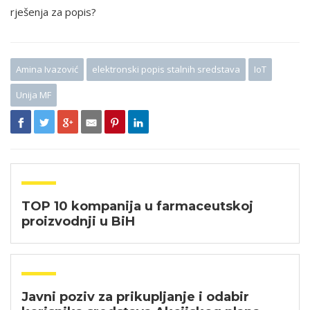
rješenja za popis?
Amina Ivazović
elektronski popis stalnih sredstava
IoT
Unija MF
TOP 10 kompanija u farmaceutskoj
proizvodnji u BiH
Javni poziv za prikupljanje i odabir