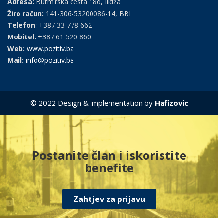
Adresa:
Butmirska cesta 18d, Ilidža
Žiro račun:
141-306-53200086-14, BBI
Telefon:
+387 33 778 662
Mobitel:
+387 61 520 860
Web:
www.pozitiv.ba
Mail:
info@pozitiv.ba
© 2022 Design & implementation by
Hafizovic
Postanite član i iskoristite
benefite
Zahtjev za prijavu