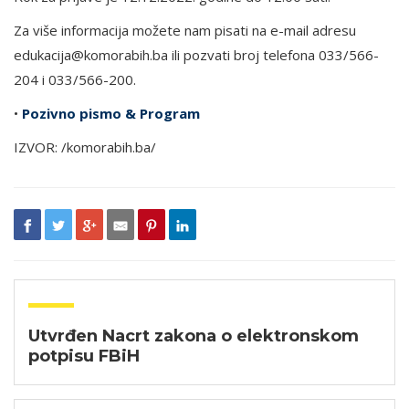
Za više informacija možete nam pisati na e-mail adresu
edukacija@komorabih.ba ili pozvati broj telefona 033/566-
204 i 033/566-200.
•
Pozivno pismo & Program
IZVOR: /komorabih.ba/
Utvrđen Nacrt zakona o elektronskom
potpisu FBiH