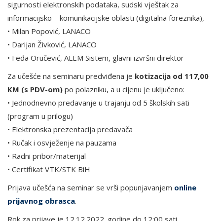
sigurnosti elektronskih podataka, sudski vještak za
informacijsko – komunikacijske oblasti (digitalna foreznika),
• Milan Popović, LANACO
• Darijan Živković, LANACO
• Feđa Oručević, ALEM Sistem, glavni izvršni direktor
Za učešće na seminaru predviđena je
kotizacija od 117,00
KM (s PDV-om)
po polazniku, a u cijenu je uključeno:
• Jednodnevno predavanje u trajanju od 5 školskih sati
(program u prilogu)
• Elektronska prezentacija predavača
• Ručak i osvježenje na pauzama
• Radni pribor/materijal
• Certifikat VTK/STK BiH
Prijava učešća na seminar se vrši popunjavanjem
online
prijavnog obrasca
.
Rok za prijave je 12.12.2022. godine do 12:00 sati.