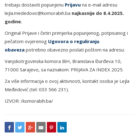
trebaju dostaviti popunjenu
Prijavu
na e-mail adresu
lejla.mededovic@komorabih.ba
najkasnije do 8.4.2025.
godine.
Original Prijave i četiri primjerka popunjenog, potpisanog i
pečatom ovjerenog
Ugovora o reguliranju
obaveza
potrebno obavezno poslati poštom na adresu:
Vanjskotrgovinska komora BiH, Branislava Đurđeva 10,
71000 Sarajevo, sa naznakom: PRIJAVA ZA INDEX 2025.
Za više informacija o ovoj aktivnosti, kontakt osoba je Lejla
Međedović (tel: 033 566 231).
IZVOR: /komorabih.ba/