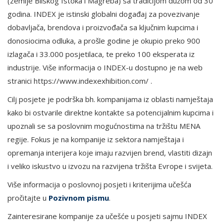
(zemlje Bliskog Istoka i Magreba) sa tradicijom dužom od 30
godina. INDEX je istinski globalni događaj za povezivanje
dobavljača, brendova i proizvođača sa ključnim kupcima i
donosiocima odluka, a prošle godine je okupio preko 900
izlagača i 33.000 posjetilaca, te preko 100 eksperata iz
industrije. Više informacija o INDEX-u dostupno je na web
stranici https://www.indexexhibition.com/ .
Cilj posjete je podrška bh. kompanijama iz oblasti namještaja
kako bi ostvarile direktne kontakte sa potencijalnim kupcima i
upoznali se sa poslovnim mogućnostima na tržištu MENA
regije. Fokus je na kompanije iz sektora namještaja i
opremanja interijera koje imaju razvijen brend, vlastiti dizajn
i veliko iskustvo u izvozu na razvijena tržišta Evrope i svijeta.
Više informacija o poslovnoj posjeti i kriterijima učešća
pročitajte u
Pozivnom pismu
.
Zainteresirane kompanije za učešće u posjeti sajmu INDEX