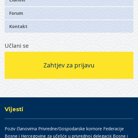
Forum
Kontakt
Učlani se
Zahtjev za prijavu
Vijesti
Poziv članovima Privredne/Gospodarske komore Federacije
Bosne i Hercegovine za učešće u privrednoj delegaciji Bosne i