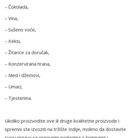
– Čokolada,
– Vina,
– Sušeno voće,
– Keksi,
– Žitarice za doručak,
– Konzervirana hrana,
– Med i džemovi,
– Umaci,
– Tjestenina.
Ukoliko proizvodite ove ili druge kvalitetne proizvode i
spremni ste izvoziti na tržište Indije, molimo da dostavite
svoju prijavu sa osnovnim podacima o kompaniji i