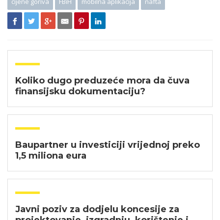
cijene goriva
FBiH
mobilna aplikacija
nafta
Koliko dugo preduzeće mora da čuva
finansijsku dokumentaciju?
Baupartner u investiciji vrijednoj preko
1,5 miliona eura
Javni poziv za dodjelu koncesije za
projektovanje, izgradnju, korištenje i