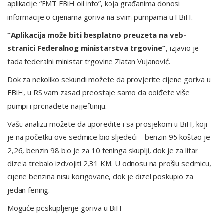
aplikacije “FMT FBiH oil info”, koja građanima donosi
informacije o cijenama goriva na svim pumpama u FBiH.
“Aplikacija može biti besplatno preuzeta na veb-
stranici Federalnog ministarstva trgovine”
, izjavio je
tada federalni ministar trgovine Zlatan Vujanović.
Dok za nekoliko sekundi možete da provjerite cijene goriva u
FBiH, u RS vam zasad preostaje samo da obiđete više
pumpi i pronađete najjeftiniju.
Vašu analizu možete da uporedite i sa prosjekom u BiH, koji
je na početku ove sedmice bio sljedeći – benzin 95 koštao je
2,26, benzin 98 bio je za 10 feninga skuplji, dok je za litar
dizela trebalo izdvojiti 2,31 KM. U odnosu na prošlu sedmicu,
cijene benzina nisu korigovane, dok je dizel poskupio za
jedan fening.
Moguće poskupljenje goriva u BiH