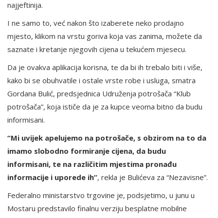
najjeftinija.
I ne samo to, već nakon što izaberete neko prodajno
mjesto, klikom na vrstu goriva koja vas zanima, možete da
saznate i kretanje njegovih cijena u tekućem mjesecu.
Da je ovakva aplikacija korisna, te da bi ih trebalo biti i više,
kako bi se obuhvatile i ostale vrste robe i usluga, smatra
Gordana Bulić, predsjednica Udruženja potrošača “Klub
potrošača”, koja ističe da je za kupce veoma bitno da budu
informisani.
“Mi uvijek apelujemo na potrošače, s obzirom na to da
imamo slobodno formiranje cijena, da budu
informisani, te na različitim mjestima pronađu
informacije i uporede ih”
, rekla je Bulićeva za “Nezavisne”.
Federalno ministarstvo trgovine je, podsjetimo, u junu u
Mostaru predstavilo finalnu verziju besplatne mobilne