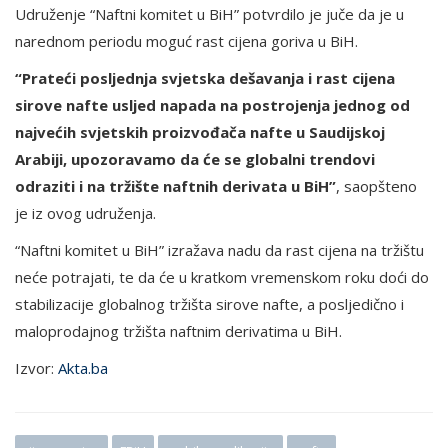
Udruženje “Naftni komitet u BiH” potvrdilo je juče da je u
narednom periodu moguć rast cijena goriva u BiH.
“Prateći posljednja svjetska dešavanja i rast cijena
sirove nafte usljed napada na postrojenja jednog od
najvećih svjetskih proizvođača nafte u Saudijskoj
Arabiji, upozoravamo da će se globalni trendovi
odraziti i na tržište naftnih derivata u BiH”
, saopšteno
je iz ovog udruženja.
“Naftni komitet u BiH” izražava nadu da rast cijena na tržištu
neće potrajati, te da će u kratkom vremenskom roku doći do
stabilizacije globalnog tržišta sirove nafte, a posljedično i
maloprodajnog tržišta naftnim derivatima u BiH.
Izvor:
Akta.ba