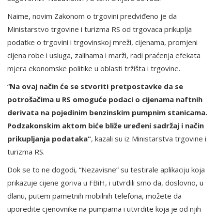
Naime, novim Zakonom o trgovini predviđeno je da
Ministarstvo trgovine i turizma RS od trgovaca prikuplja
podatke o trgovini i trgovinskoj mreži, cijenama, promjeni
cijena robe i usluga, zalihama i marži, radi praćenja efekata
mjera ekonomske politike u oblasti tržišta i trgovine.
“
Na ovaj način će se stvoriti pretpostavke da se
potrošačima u RS omoguće podaci o cijenama naftnih
derivata na pojedinim benzinskim pumpnim stanicama.
Podzakonskim aktom biće bliže uređeni sadržaj i način
prikupljanja podataka”
, kazali su iz Ministarstva trgovine i
turizma RS.
Dok se to ne dogodi, “Nezavisne” su testirale aplikaciju koja
prikazuje cijene goriva u FBiH, i utvrdili smo da, doslovno, u
dlanu, putem pametnih mobilnih telefona, možete da
uporedite cjenovnike na pumpama i utvrdite koja je od njih