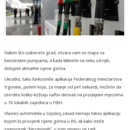
Nakon što izaberete grad, otvara vam se mapa sa
benzinskim pumpama, a kada kliknete na neku od njih,
dobijate aktuelne cijene goriva.
Ukratko, tako funkcioniše aplikacija Federalnog ministarstva
trgovine, putem koje, za manje od pet sekundi, možete da
utvrdite koliko koštaju naftni derivati na prodajnim mjestima
u 76 lokalnih zajednica u FBiH.
Vlasnici automobila u Srpskoj zasad nemaju takvu aplikaciju
kojom bi provjerili cijene goriva u RS, ali kako ističe
sagovornik “Nezavisnih”, u tom smjeru se radi.