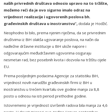
naših privrednih društava odnosio upravo na to tržište,
možemo reći da je ovo sigurno imalo odraz na
vrijednost realizacije i ugovorenih poslova bh.
građevinskih društava u inostranstvu”,
dodala je Hodžić.
Neophodno bi bilo, prema njenim riječima, da se privrednim
društvima iz BiH olakša ugovaranje poslova, na način da
nadležne državne institucije u BiH ulože napore i
odgovarajućim međudržavnim ugovorima osiguraju
nesmetan rad, bez posebnih kvota i dozvola na tržištu cijele
EU.
Prema posljednjim podacima Agencije za statistiku BiH,
vrijednost novih narudžbi građevinskih firmi iz BiH u
inostranstvu u trećem kvartalu ove godine manja za 8,8
posto u odnosu na isti period prethodne godine.
Istovremeno je vrijednost izvršenih radova bila manja za 4,6