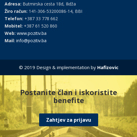
Adresa:
Butmirska cesta 18d, Ilidža
Žiro račun:
141-306-53200086-14, BBI
Telefon:
+387 33 778 662
Mobitel:
+387 61 520 860
Web:
www.pozitiv.ba
Mail:
info@pozitiv.ba
© 2019 Design & implementation by
Hafizovic
Postanite član i iskoristite
benefite
Zahtjev za prijavu