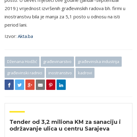
posto. U devet mjeseci ove godine (januar-septembar
2019.) vrijednost izvršenih građevinskih radova bh. firmi u
inostranstvu bila je manja za 5,1 posto u odnosu na isti
period lani.
Izvor:
Akta.ba
Dženana Hodžić
građevinarstvo
građevinska industrija
građevinski radnici
inostranstvo
kadrovi
Tender od 3,2 miliona KM za sanaciju i
održavanje ulica u centru Sarajeva