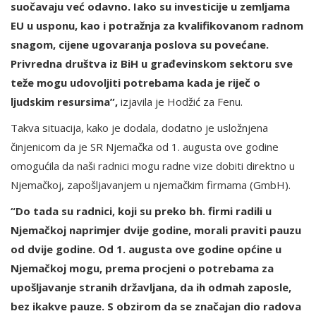
suočavaju već odavno. Iako su investicije u zemljama
EU u usponu, kao i potražnja za kvalifikovanom radnom
snagom, cijene ugovaranja poslova su povećane.
Privredna društva iz BiH u građevinskom sektoru sve
teže mogu udovoljiti potrebama kada je riječ o
ljudskim resursima”,
izjavila je Hodžić za Fenu.
Takva situacija, kako je dodala, dodatno je usložnjena
činjenicom da je SR Njemačka od 1. augusta ove godine
omogućila da naši radnici mogu radne vize dobiti direktno u
Njemačkoj, zapošljavanjem u njemačkim firmama (GmbH).
“Do tada su radnici, koji su preko bh. firmi radili u
Njemačkoj naprimjer dvije godine, morali praviti pauzu
od dvije godine. Od 1. augusta ove godine općine u
Njemačkoj mogu, prema procjeni o potrebama za
upošljavanje stranih državljana, da ih odmah zaposle,
bez ikakve pauze. S obzirom da se značajan dio radova