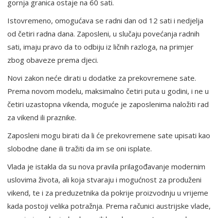
gornja granica ostaje na 60 sati.
Istovremeno, omogućava se radni dan od 12 sati i nedjelja
od četiri radna dana. Zaposleni, u slučaju povećanja radnih
sati, imaju pravo da to odbiju iz ličnih razloga, na primjer
zbog obaveze prema djeci.
Novi zakon neće dirati u dodatke za prekovremene sate.
Prema novom modelu, maksimalno četiri puta u godini, i ne u
četiri uzastopna vikenda, moguće je zaposlenima naložiti rad
za vikend ili praznike.
Zaposleni mogu birati da li će prekovremene sate upisati kao
slobodne dane ili tražiti da im se oni isplate.
Vlada je istakla da su nova pravila prilagođavanje modernim
uslovima života, ali koja stvaraju i mogućnost za produženi
vikend, te i za preduzetnika da pokrije proizvodnju u vrijeme
kada postoji velika potražnja. Prema računici austrijske vlade,