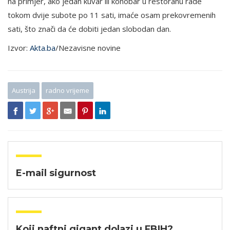
na primjer, ako jedan kuvar ili konobar u restoranu rade
tokom dvije subote po 11 sati, imaće osam prekovremenih
sati, što znači da će dobiti jedan slobodan dan.
Izvor:
Akta.ba
/Nezavisne novine
Austrija
radno vrijeme
E-mail sigurnost
Koji naftni gigant dolazi u FBIH?