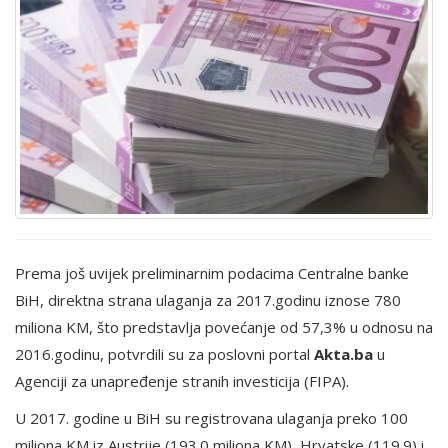
Prema još uvijek preliminarnim podacima Centralne banke
BiH, direktna strana ulaganja za 2017.godinu iznose 780
miliona KM, što predstavlja povećanje od 57,3% u odnosu na
2016.godinu, potvrdili su za poslovni portal
Akta.ba
u
Agenciji za unapređenje stranih investicija (FIPA).
U 2017. godine u BiH su registrovana ulaganja preko 100
miliona KM iz Austrije (193.0 miliona KM), Hrvatske (119.9) i