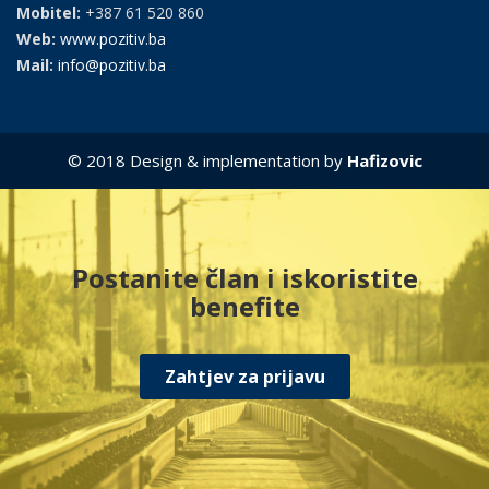
Mobitel:
+387 61 520 860
Web:
www.pozitiv.ba
Mail:
info@pozitiv.ba
© 2018 Design & implementation by
Hafizovic
Postanite član i iskoristite
benefite
Zahtjev za prijavu