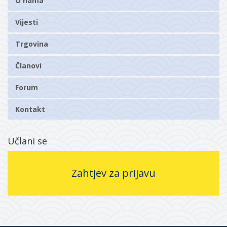
O nama
Vijesti
Trgovina
Članovi
Forum
Kontakt
Učlani se
Zahtjev za prijavu