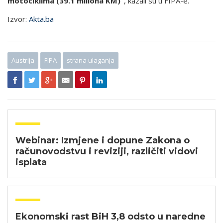
motociklima (39.1 miliona KM)“
, kazali su u FIPA-e.
Izvor:
Akta.ba
Austrija
FIPA
strana ulaganja
Webinar: Izmjene i dopune Zakona o
računovodstvu i reviziji, različiti vidovi
isplata
Ekonomski rast BiH 3,8 odsto u naredne