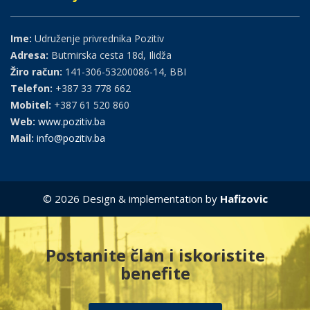
Ime:
Udruženje privrednika Pozitiv
Adresa:
Butmirska cesta 18d, Ilidža
Žiro račun:
141-306-53200086-14, BBI
Telefon:
+387 33 778 662
Mobitel:
+387 61 520 860
Web:
www.pozitiv.ba
Mail:
info@pozitiv.ba
© 2026 Design & implementation by
Hafizovic
Postanite član i iskoristite
benefite