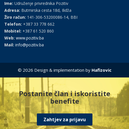
Ime:
Udruženje privrednika Pozitiv
Adresa:
Butmirska cesta 18d, Ilidža
Žiro račun:
141-306-53200086-14, BBI
Telefon:
+387 33 778 662
Mobitel:
+387 61 520 860
Web:
www.pozitiv.ba
Mail:
info@pozitiv.ba
© 2026 Design & implementation by
Hafizovic
Postanite član i iskoristite
benefite
Zahtjev za prijavu