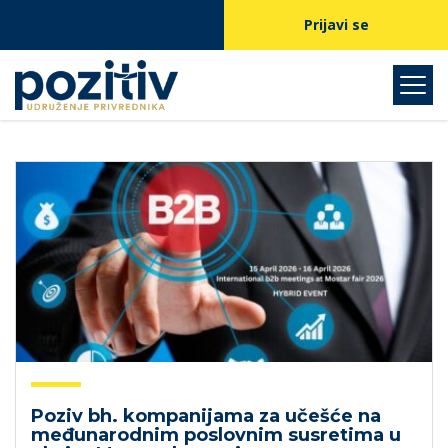
Prijavi se
Poziv bh. kompanijama za učešće na
međunarodnim poslovnim susretima u