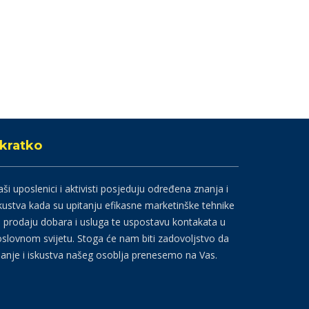
kratko
ši uposlenici i aktivisti posjeduju određena znanja i
kustva kada su upitanju efikasne marketinške tehnike
 prodaju dobara i usluga te uspostavu kontakata u
slovnom svijetu. Stoga će nam biti zadovoljstvo da
anje i iskustva našeg osoblja prenesemo na Vas.