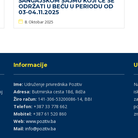
ŠANGAJSKOM SAJMU KOJI ĆE SE
ODRŽATI U BEČU U PERIODU OD
03-04.11.2025
8. Oktobar 2025
Informacije
U
Ime:
Udruženje privrednika Pozitiv
Na
oj
Adresa:
Butmirska cesta 18d, Ilidža
is
Žiro račun:
141-306-53200086-14, BBI
za
Telefon:
+387 33 778 662
po
Mobitel:
+387 61 520 860
zn
Web:
www.pozitiv.ba
Mail:
info@pozitiv.ba