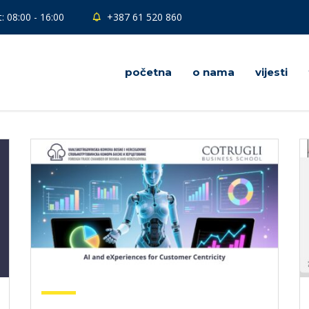
: 08:00 - 16:00
+387 61 520 860
početna
o nama
vijesti