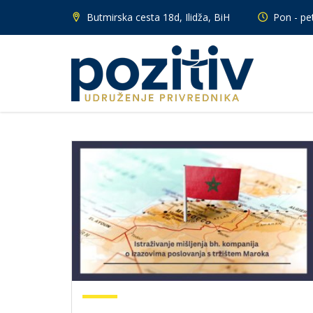
Butmirska cesta 18d, Ilidža, BiH
Pon - pet