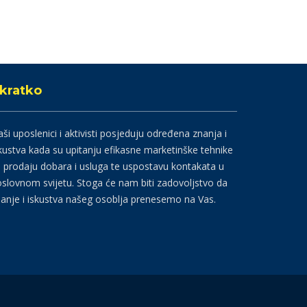
kratko
ši uposlenici i aktivisti posjeduju određena znanja i
kustva kada su upitanju efikasne marketinške tehnike
 prodaju dobara i usluga te uspostavu kontakata u
slovnom svijetu. Stoga će nam biti zadovoljstvo da
anje i iskustva našeg osoblja prenesemo na Vas.