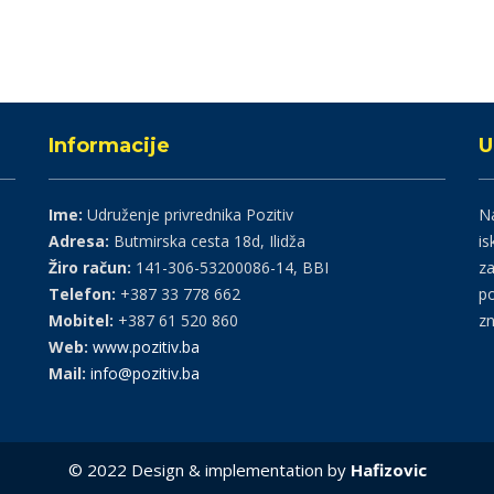
Informacije
U
Ime:
Udruženje privrednika Pozitiv
Na
Adresa:
Butmirska cesta 18d, Ilidža
is
Žiro račun:
141-306-53200086-14, BBI
za
Telefon:
+387 33 778 662
po
Mobitel:
+387 61 520 860
zn
Web:
www.pozitiv.ba
Mail:
info@pozitiv.ba
© 2022 Design & implementation by
Hafizovic