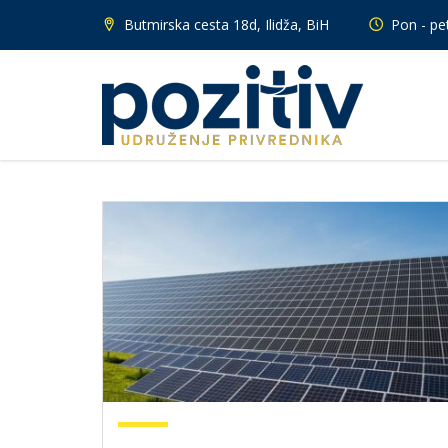
Butmirska cesta 18d, Ilidža, BiH
Pon - pet