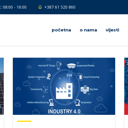
: 08:00 - 16:00
+387 61 520 860
početna
o nama
vijesti