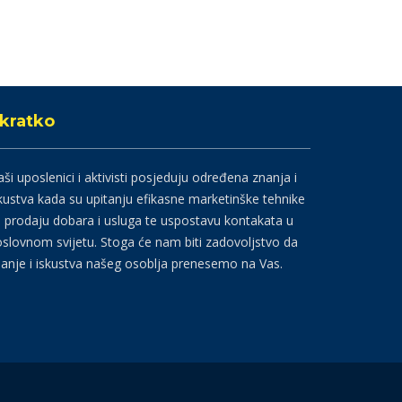
kratko
ši uposlenici i aktivisti posjeduju određena znanja i
kustva kada su upitanju efikasne marketinške tehnike
 prodaju dobara i usluga te uspostavu kontakata u
slovnom svijetu. Stoga će nam biti zadovoljstvo da
anje i iskustva našeg osoblja prenesemo na Vas.