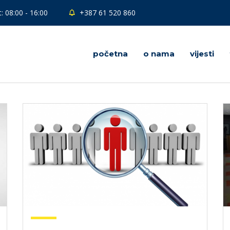
: 08:00 - 16:00
+387 61 520 860
početna
o nama
vijesti