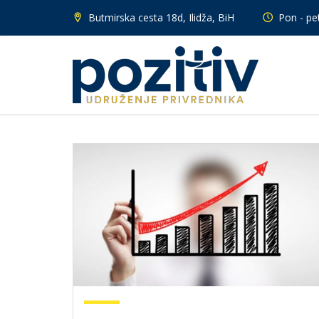
Butmirska cesta 18d, Ilidža, BiH
Pon - pet