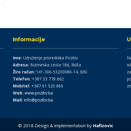
Informacije
U
Ime:
Udruženje privrednika Pozitiv
Na
Adresa:
Butmirska cesta 18d, Ilidža
is
Žiro račun:
141-306-53200086-14, BBI
za
Telefon:
+387 33 778 662
po
Mobitel:
+387 61 520 860
zn
Web:
www.pozitiv.ba
Mail:
info@pozitiv.ba
© 2018 Design & implementation by
Hafizovic